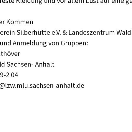
feste Kleidung und vor allem Lust auf eine 
Euer Kommen
rein Silberhütte e.V. & Landeszentrum Wald
n und Anmeldung von Gruppen:
tthöver
d Sachsen- Anhalt
99-2 04
f@lzw.mlu.sachsen-anhalt.de