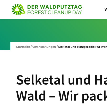
W
Startseite
/
Veranstaltungen
/
Selketal und Harzgerode: Für wen
Selketal und H
Wald – Wir pac