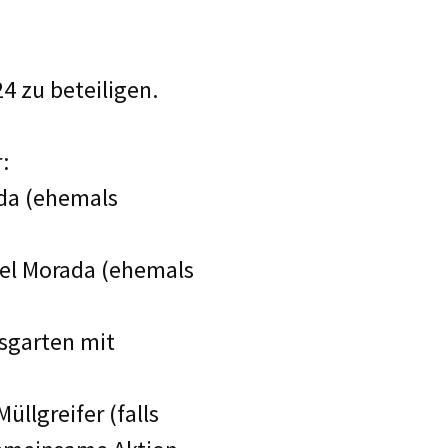
4 zu beteiligen.
:
ada (ehemals
tel Morada (ehemals
sgarten mit
llgreifer (falls