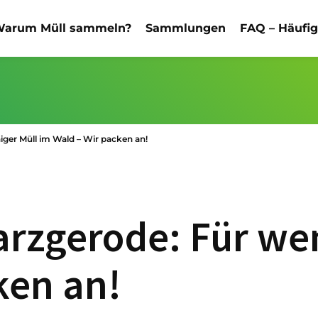
arum Müll sammeln?
Sammlungen
FAQ – Häufi
iger Müll im Wald – Wir packen an!
arzgerode: Für we
ken an!