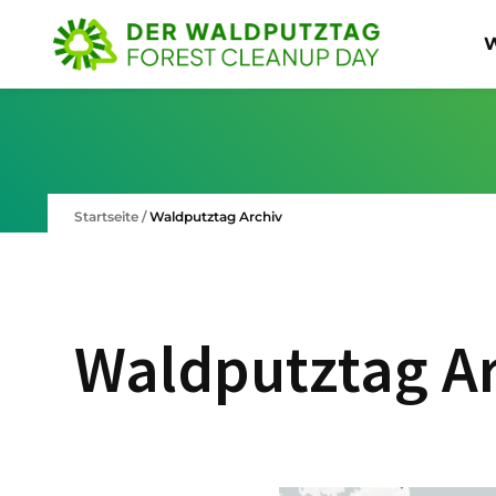
W
Startseite
/
Waldputztag Archiv
Waldputztag A