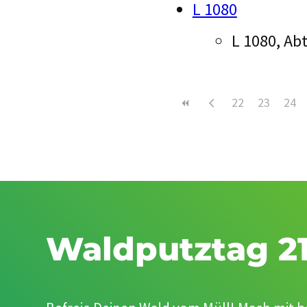
L 1080
L 1080, A
22
23
24
Waldputztag 21