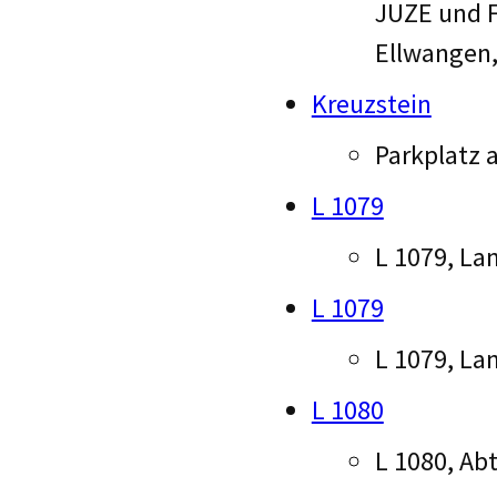
JUZE und F
Ellwangen
Kreuzstein
Parkplatz 
L 1079
L 1079, La
L 1079
L 1079, L
L 1080
L 1080, A