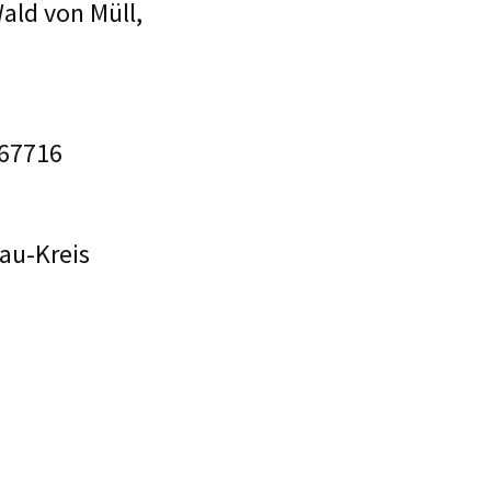
ld von Müll,
 67716
au-Kreis