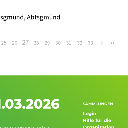
btsgmünd, Abtsgmünd
27
25
26
28
29
30
31
32
33
.03.2026
SAMMLUNGEN
Login
Hilfe für die
Organisation