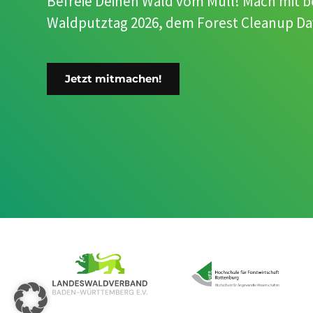
Befreie Deinen Wald vom Müll! Mach mit 
Waldputztag 2026, dem Forest Cleanup Day.
Jetzt mitmachen!