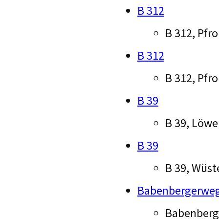
B 312
B 312, Pfr
B 312
B 312, Pfr
B 39
B 39, Löwe
B 39
B 39, Wüst
Babenbergerweg
Babenberge