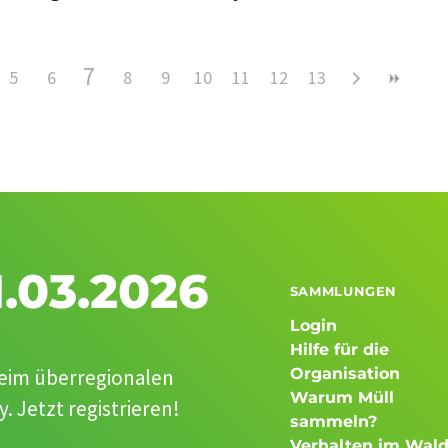
7
5
6
8
9
10
11
12
13
.03.2026
SAMMLUNGEN
Login
Hilfe für die
beim überregionalen
Organisation
Warum Müll
 Jetzt registrieren!
sammeln?
Verhalten im Wal