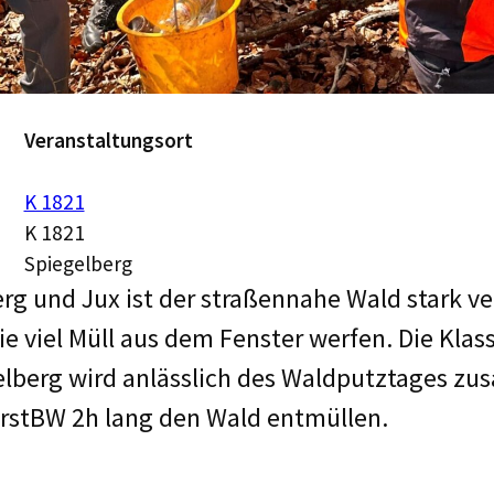
Veranstaltungsort
K 1821
K 1821
Spiegelberg
rg und Jux ist der straßennahe Wald stark v
ie viel Müll aus dem Fenster werfen. Die Klass
lberg wird anlässlich des Waldputztages z
orstBW 2h lang den Wald entmüllen.