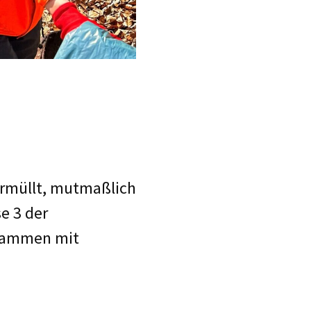
ermüllt, mutmaßlich
e 3 der
usammen mit