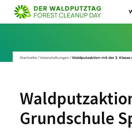
W
Startseite
/
Veranstaltungen
/
Waldputzaktion mit der 3. Klasse
Waldputzaktion
Grundschule S