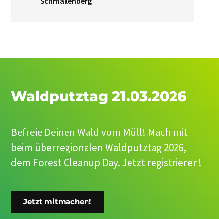
Schmallenberg
Waldputztag 21.03.2026
Befreie Deinen Wald vom Müll! Mach mit
beim überregionalen Waldputztag 2026,
dem Forest Cleanup Day. Jetzt registrieren!
Jetzt mitmachen!