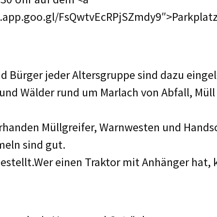
.app.goo.gl/FsQwtvEcRPjSZmdy9″>Parkplatz 
nd Bürger jeder Altersgruppe sind dazu eing
und Wälder rund um Marlach von Abfall, Müll
 vorhanden Müllgreifer, Warnwesten und Hand
eln sind gut.
estellt.Wer einen Traktor mit Anhänger hat,