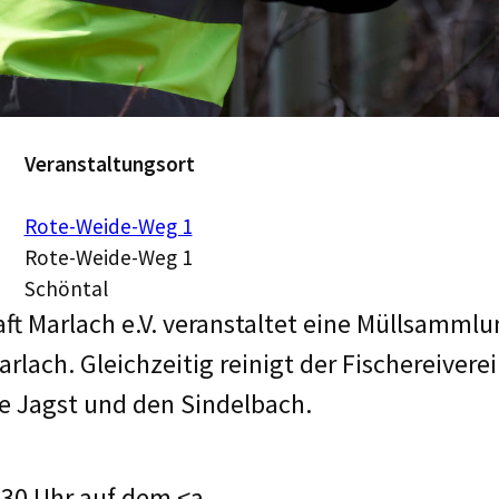
Veranstaltungsort
Rote-Weide-Weg 1
Rote-Weide-Weg 1
Schöntal
t Marlach e.V. veranstaltet eine Müllsammlu
rlach. Gleichzeitig reinigt der Fischereivere
ie Jagst und den Sindelbach.
:30 Uhr auf dem <a