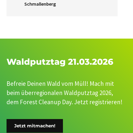
Schmallenberg
Waldputztag 21.03.2026
Befreie Deinen Wald vom Müll! Mach mit
beim überregionalen Waldputztag 2026,
dem Forest Cleanup Day. Jetzt registrieren!
Jetzt mitmachen!